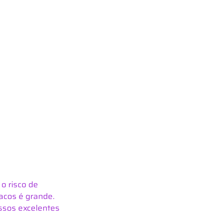
o risco de 
racos é grande.
ssos excelentes 