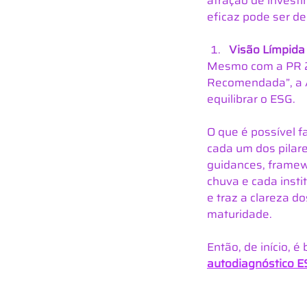
atração de invest
eficaz pode ser de
Visão Límpida
Mesmo com a PR 2
Recomendada”, a 
equilibrar o ESG.
O que é possível 
cada um dos pilar
guidances, framewo
chuva e cada inst
e traz a clareza 
maturidade.
Então, de início, 
autodiagnóstico 