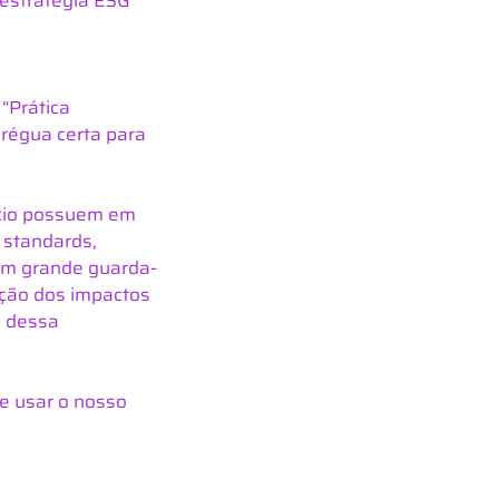
estratégia ESG 
Prática 
égua certa para 
ócio possuem em 
 standards, 
 um grande guarda-
ção dos impactos 
 dessa 
de usar o nosso 