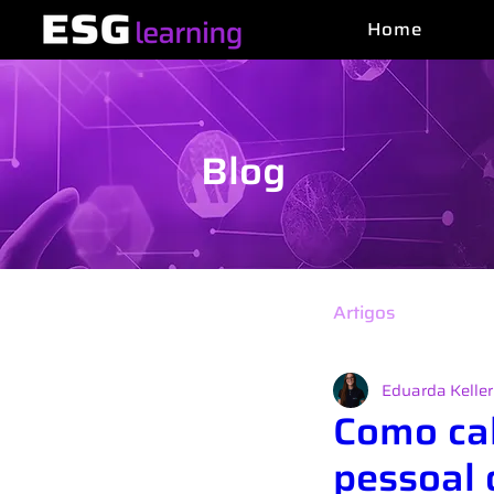
Home
Blog
Todos os Posts
Notícias ESG
Artigos
Regul
Eduarda Kelle
Como cal
pessoal 