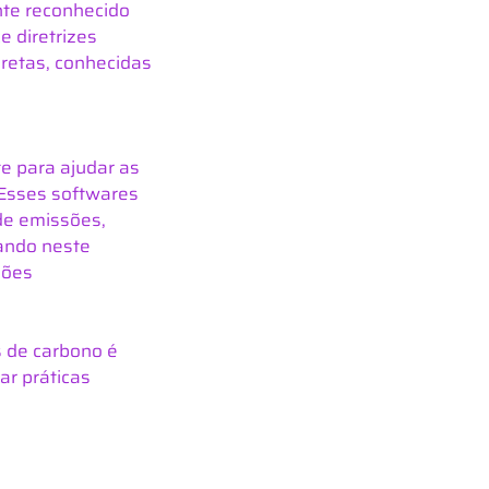
te reconhecido 
e diretrizes 
retas, conhecidas 
e para ajudar as 
Esses softwares 
de emissões, 
ando neste 
sões 
 de carbono é 
r práticas 