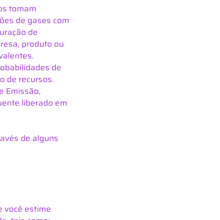
uos tomam 
sões de gases com 
suração de 
resa, produto ou 
valentes.
robabilidades de 
o de recursos. 
e Emissão, 
ente liberado em 
ravés de alguns 
e você estime 