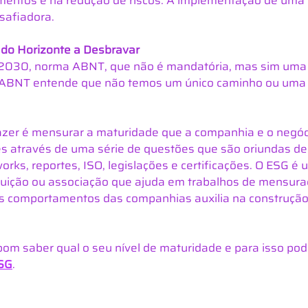
imentos e na redução de riscos. A implementação de uma 
safiadora.
 do Horizonte a Desbravar
030, norma ABNT, que não é mandatória, mas sim uma “
ABNT entende que não temos um único caminho ou uma r
fazer é mensurar a maturidade que a companhia e o neg
es através de uma série de questões que são oriundas de
rks, reportes, ISO, legislações e certificações. O ESG é
ituição ou associação que ajuda em trabalhos de mensura
dos comportamentos das companhias auxilia na construção
é bom saber qual o seu nível de maturidade e para isso po
ESG
.