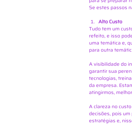
para se preparar n
Se estes passos n
Alto Custo
Tudo tem um custo
refeito, e isso pod
uma temática e, qu
para outra temática
A visibilidade do i
garantir sua peren
tecnologias, trein
da empresa. Estam
atingirmos, melhor
A clareza no custo
decisões, pois um 
estratégias e, nis