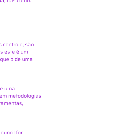
a, tais como:
 controle, são 
s este é um 
 que o de uma 
te uma 
 em metodologias 
ramentas, 
uncil for 