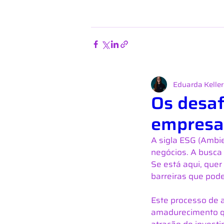
Eduarda Kelle
Os desaf
empresa
A sigla ESG (Ambi
negócios. A busca
Se está aqui, quer
barreiras que pod
Este processo de a
amadurecimento qu