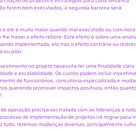
a criação de projetos e estratégias para cada temática.
ão forem bem executados, a segunda barreira será.
 e ele é muito maior quando mal executado ou com neces
e lhe trazer o efeito rebote. Este efeito é sobre uma anális
ando implementada, ela traz o efeito contrário ou redire
 ou pilar.
nvestimento no projeto necessita ter uma finalidade clara 
idade e escalabilidade. Os custos podem incluir investi
amento de funcionários, consultoria especializada e muda
os querendo promover impactos positivos, então quant
!
 de operação precisa ser tratada com as lideranças e to
processo de implementação de projetos irá migrar para in
so tudo, teremos mudanças diversas, principalmente cultur