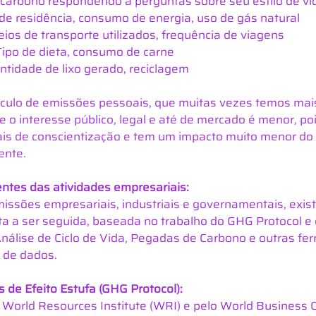
carbono respondendo a perguntas sobre seu estilo de vid
de residência, consumo de energia, uso de gás natural
ios de transporte utilizados, frequência de viagens
Tipo de dieta, consumo de carne
tidade de lixo gerado, reciclagem
lculo de emissões pessoais, que muitas vezes temos mais
o interesse público, legal e até de mercado é menor, poi
is de conscientização e tem um impacto muito menor do
ente.
ntes das atividades empresariais:
missões empresariais, industriais e governamentais, exis
ta a ser seguida, baseada no trabalho do GHG Protocol e
nálise de Ciclo de Vida, Pegadas de Carbono e outras fer
 de dados.
 de Efeito Estufa (GHG Protocol): 
World Resources Institute (WRI) e pelo World Business Co