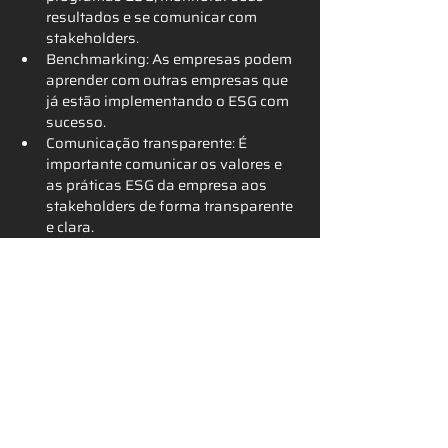
resultados e se comunicar com 
stakeholders.
Benchmarking: As empresas podem 
aprender com outras empresas que 
já estão implementando o ESG com 
sucesso.
Comunicação transparente: É 
importante comunicar os valores e 
as práticas ESG da empresa aos 
stakeholders de forma transparente 
e clara.
A implementação de uma estratégia ESG 
eficaz não é uma tarefa fácil, mas é um 
investimento que vale a pena. As 
empresas que se comprometerem com o 
ESG estarão mais bem preparadas para 
enfrentar os desafios e construir um 
futuro mais sustentável para todos.
Autor:
 Yuri Bauer 
| Analista ESG na
ESG 