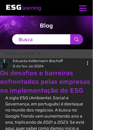
Blog
Post
Todos os Posts
Eduarda Kellermann Bischoff
Todos os Posts
8 de fev. de 2024
Os desafios e barreiras
Notícias ESG
enfrentados pelas empresas
Artigos
na implementação do ESG
Regulamentação
A sigla ESG (Ambiental, Social e 
Governança, em português) é destaque 
no mundo dos negócios. A busca no 
Google Trends vem aumentando ano a 
ano, triplicando de 2021 a 2023. Se está 
aqui, quer saber como damos início a 