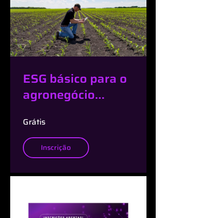
ESG básico para o
agronegócio
(Gratuito)
Grátis
Inscrição